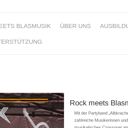
EETS BLASMUSIK
ÜBER UNS
AUSBILD
TERSTÜTZUNG
Rock meets Blas
Mit der Partyband „Albkrache
zahlreiche Musikerinnen und
musikalisches Crossover am